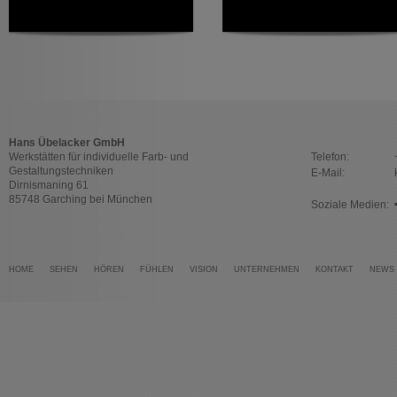
Hans Übelacker GmbH
Werkstätten für individuelle Farb- und
Telefon:
Gestaltungstechniken
E-Mail:
Dirnismaning 61
85748 Garching bei München
Soziale Medien:
HOME
SEHEN
HÖREN
FÜHLEN
VISION
UNTERNEHMEN
KONTAKT
NEWS