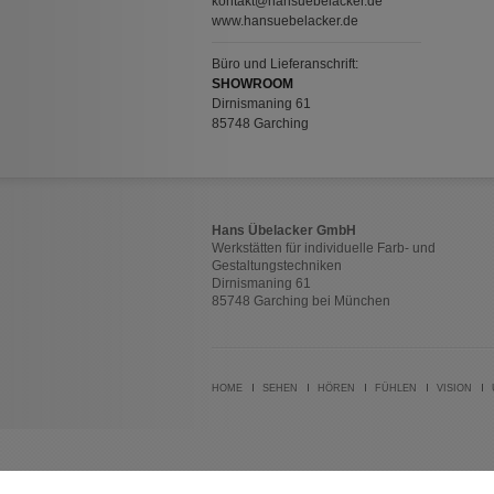
kontakt@hansuebelacker.de
www.hansuebelacker.de
Büro und Lieferanschrift:
SHOWROOM
Dirnismaning 61
85748 Garching
Hans Übelacker GmbH
Werkstätten für individuelle Farb- und
Gestaltungstechniken
Dirnismaning 61
85748 Garching bei München
HOME
SEHEN
HÖREN
FÜHLEN
VISION