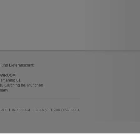
 und Lieferanschrift:
OWROOM
ismaning 61
48 Garching bei München
many
HUTZ
IMPRESSUM
SITEMAP
ZUR FLASH-SEITE