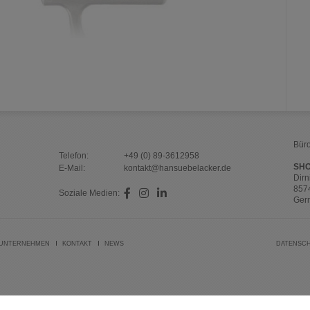
Büro
Telefon:
+49 (0) 89-3612958
SH
E-Mail:
kontakt@hansuebelacker.de
Dirn
857
Soziale Medien:
Ger
UNTERNEHMEN
KONTAKT
NEWS
DATENSC