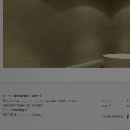
Hans Übelacker GmbH
Мастерские для индивидуальных цветовых и
телефон:
+
оформительских техник
е-мейл:
k
Dirnismaning 61
85748 Garching - Мюнхен
Social-Media: